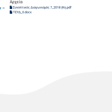
Αρχεία
Συνοπτικός Διαγωνισμός 7_2018 (Κη.pdf
ν –
ΤΕΥΔ_0.docx