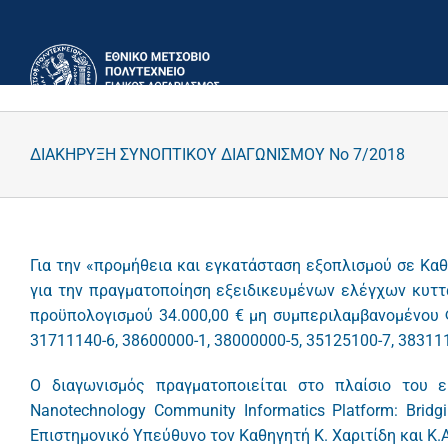
Μετάβαση
στο
περιεχόμενο
ΔΙΑΚΗΡΥΞΗ ΣΥΝΟΠΤΙΚΟΥ ΔΙΑΓΩΝΙΣΜΟΥ Νο 7/2018
Για την «προμήθεια και εγκατάσταση εξοπλισμού σε Κα
για την πραγματοποίηση εξειδικευμένων ελέγχων κυττ
προϋπολογισμού 34.000,00 € μη συμπεριλαμβανομένου Φ
31711140-6, 38600000-1, 38000000-5, 35125100-7, 38311
Ο διαγωνισμός πραγματοποιείται στο πλαίσιο του 
Nanotechnology Community Informatics Platform: Bridgin
Επιστημονικό Υπεύθυνο τον Καθηγητή K. Χαριτίδη και Κ.Α