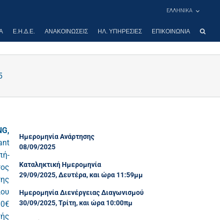
ΕΛΛΗΝΙΚΑ
Α
Ε.Η.Δ.Ε.
ΑΝΑΚΟΙΝΏΣΕΙΣ
ΗΛ. ΥΠΗΡΕΣΊΕΣ
ΕΠΙΚΟΙΝΩΝΊΑ
5
NG,
Ημερομηνία Ανάρτησης
ant
08/09/2025
πή-
Καταληκτική Ημερομηνία
τος
29/09/2025, Δευτέρα, και ώρα 11:59μμ
της
ιου
Ημερομηνία Διενέργειας Διαγωνισμού
30/09/2025, Τρίτη, και ώρα 10:00πμ
00€
γής