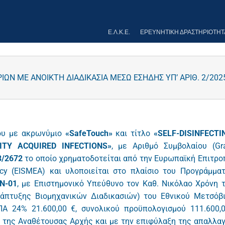
Ε.Λ.Κ.Ε.
ΕΡΕΥΝΗΤΙΚΉ ΔΡΑΣΤΗΡΙΌΤΗΤ
ΩΝ ΜΕ ΑΝΟΙΚΤΗ ΔΙΑΔΙΚΑΣΙΑ ΜΕΣΩ ΕΣΗΔΗΣ ΥΠ’ ΑΡΙΘ. 2/202
γου με ακρωνύμιο
«SafeTouch»
και τίτλο
«SELF-DISINFECTI
TY ACQUIRED INFECTIONS»
, με Αριθμό Συμβολαίου (Gr
3/2672
το οποίο χρηματοδοτείται από την Ευρωπαϊκή Επιτρο
ncy (EISMEA) και υλοποιείται στο πλαίσιο του Προγράμμα
N-01
, με Επιστημονικό Υπεύθυνο τον Καθ. Νικόλαο Χρόνη 
άπτυξης Βιομηχανικών Διαδικασιών) του Εθνικού Μετσόβ
ΠΑ 24% 21.600,00 €, συνολικού προϋπολογισμού 111.600,
της Αναθέτουσας Αρχής και με την επιφύλαξη της απαλλα