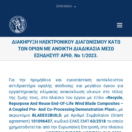
Μετάβαση
ΕΛΛΗΝΙΚΑ
στο
περιεχόμενο
ΔΙΑΚΗΡΥΞΗ ΗΛΕΚΤΡΟΝΙΚΟΥ ΔΙΑΓΩΝΙΣΜΟΥ ΚΑΤΩ
ΤΩΝ ΟΡΙΩΝ ΜΕ ΑΝΟΙΚΤΗ ΔΙΑΔΙΚΑΣΙΑ ΜΕΣΩ
ΕΣΗΔΗΣΥΠ’ ΑΡΙΘ. Νο 1/2023.
Για την προμήθεια και εγκατάσταση αυτόκλειστου
αντιδραστήρα υψηλής απόδοσης και μεγάλου όγκου για
εργαστηριακής κλίμακας ανακύκλωση υλικών στο τέλος
της ζωής τους, στο πλαίσιο του έργου με τίτλο
«Recycle,
Repurpose And Reuse End-Of-Life Wind Blade Composites –
A Coupled Pre- And Co-Processing Demonstration Plant»
, με
ακρωνύμιο
BLADES2BUILD
, με Αριθμό Συμβολαίου (Grant
agreement)
101096437
, κωδικό ΕΛΚΕ ΕΜΠ
63/2518
το οποίο
χρηματοδοτείται από την Ευρωπαϊκή Επιτροπή, στο πλαίσιο