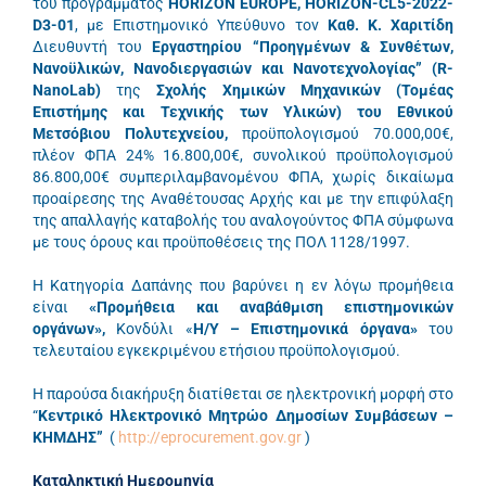
του προγράμματος
HORIZON EUROPE
, HORIZON-CL5-2022-
D3-01
, με Επιστημονικό Υπεύθυνο τον
Καθ. Κ. Χαριτίδη
Διευθυντή του
Εργαστηρίου “Προηγμένων & Συνθέτων,
Νανοϋλικών, Νανοδιεργασιών και Νανοτεχνολογίας” (R-
NanoLab)
της
Σχολής Χημικών Μηχανικών (Τομέας
Επιστήμης και Τεχνικής των Υλικών) του Εθνικού
Μετσόβιου Πολυτεχνείου,
προϋπολογισμού 70.000,00€,
πλέον ΦΠΑ 24% 16.800,00€, συνολικού προϋπολογισμού
86.800,00€ συμπεριλαμβανομένου ΦΠΑ
, χωρίς δικαίωμα
προαίρεσης της Αναθέτουσας Αρχής και με την επιφύλαξη
της απαλλαγής καταβολής του αναλογούντος ΦΠΑ σύμφωνα
με τους όρους και προϋποθέσεις της ΠΟΛ 1128/1997.
Η Κατηγορία Δαπάνης που βαρύνει η εν λόγω προμήθεια
είναι
«Προμήθεια και αναβάθμιση επιστημονικών
οργάνων»,
Κονδύλι «
Η/Υ – Επιστημονικά όργανα»
του
τελευταίου εγκεκριμένου ετήσιου προϋπολογισμού.
Η παρούσα διακήρυξη διατίθεται σε ηλεκτρονική μορφή στο
“
Κεντρικό Ηλεκτρονικό Μητρώο Δημοσίων Συμβάσεων –
ΚΗΜΔΗΣ”
(
http://eprocurement.gov.gr
)
Καταληκτική Ημερομηνία