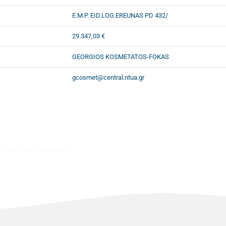
E.M.P. EID.LOG.EREUNAS PD 432/
29.347,03 €
GEORGIOS KOSMETATOS-FOKAS
gcosmet@central.ntua.gr