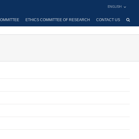
ENGLISH
OMMITTEE
ETHICS COMMITTEE OF RESEARCH
CONTACT US