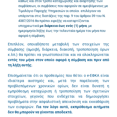
καθώς και στον τρόπο καταχώρισης και ανάρτησης των
συμβάσεων, οι συμβάσεις που αφορούν σε αμειβόμενους με
Τιμολόγιο Παροχής Υπηρεσιών οι οποίοι επιλέγουν να
υπάγονται στις διατάξεις της παρ. 9 του άρθρου 39 του Ν.
4387/2016 θα πρέπει εφεξής να καταρτίζονται
υποχρεωτικά
με διάρκεια έως ενός (1) μήνα
, με
ημερομηνία λήξης έως την τελευταία ημέρα του μήνα που
αφορά η σύμβαση.
Επιπλέον, οποιαδήποτε μεταβολή των στοιχείων της
σύμβασης (αμοιβή, διάρκεια, διακοπή, τροποποίηση όρων
κ.λπ.) θα πρέπει να γνωστοποιείται και να ολοκληρώνεται
εντός του μήνα στον οποίο αφορά η σύμβαση και πριν από
τη λήξη αυτής.
Επισημαίνεται ότι οι προθεσμίες που θέτει ο e-ΕΦΚΑ είναι
ιδιαίτερα αυστηρές και, μετά την παρέλευση των
προβλεπόμενων χρονικών ορίων, δεν είναι δυνατή η
εμπρόθεσμη καταχώριση ή τροποποίηση των σχετικών
στοιχείων, γεγονός που ενδέχεται να δημιουργήσει
προβλήματα στην ασφαλιστική απεικόνιση και εκκαθάριση
των εισφορών.
Για τον λόγο αυτό, εκπρόθεσμα αιτήματα
δεν θα μπορούν να γίνονται αποδεκτά.