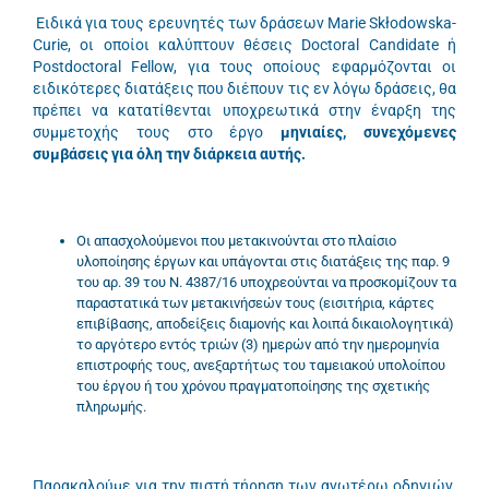
Ειδικά για τους ερευνητές των δράσεων Marie Skłodowska-
Curie, οι οποίοι καλύπτουν θέσεις Doctoral Candidate ή
Postdoctoral Fellow, για τους οποίους εφαρμόζονται οι
ειδικότερες διατάξεις που διέπουν τις εν λόγω δράσεις, θα
πρέπει να κατατίθενται υποχρεωτικά στην έναρξη της
συμμετοχής τους στο έργο
μηνιαίες, συνεχόμενες
συμβάσεις για όλη την διάρκεια αυτής.
Οι απασχολούμενοι που μετακινούνται στο πλαίσιο
υλοποίησης έργων και υπάγονται στις διατάξεις της παρ. 9
του αρ. 39 του Ν. 4387/16 υποχρεούνται να προσκομίζουν τα
παραστατικά των μετακινήσεών τους (εισιτήρια, κάρτες
επιβίβασης, αποδείξεις διαμονής και λοιπά δικαιολογητικά)
το αργότερο εντός τριών (3) ημερών από την ημερομηνία
επιστροφής τους, ανεξαρτήτως του ταμειακού υπολοίπου
του έργου ή του χρόνου πραγματοποίησης της σχετικής
πληρωμής.
Παρακαλούμε για την πιστή τήρηση των ανωτέρω οδηγιών,