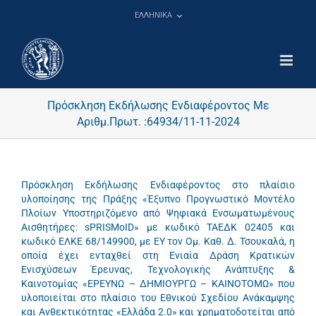
Μετάβαση
ΕΛΛΗΝΙΚΑ
στο
περιεχόμενο
Πρόσκληση Εκδήλωσης Ενδιαφέροντος Με
Αριθμ.Πρωτ. :64934/11-11-2024
Πρόσκληση Εκδήλωσης Ενδιαφέροντος στο πλαίσιο
υλοποίησης της Πράξης «Έξυπνο Προγνωστικό Μοντέλο
Πλοίων Υποστηριζόμενο από Ψηφιακά Ενσωματωμένους
Αισθητήρες: sPRISMoID» με κωδικό ΤΑΕΔΚ 02405 και
κωδικό ΕΛΚΕ 68/149900, με ΕΥ τον Ομ. Καθ. Δ. Τσουκαλά, η
οποία έχει ενταχθεί στη Ενιαία Δράση Κρατικών
Ενισχύσεων Έρευνας, Τεχνολογικής Ανάπτυξης &
Καινοτομίας «ΕΡΕΥΝΩ – ΔΗΜΙΟΥΡΓΩ – ΚΑΙΝΟΤΟΜΩ» που
υλοποιείται στο πλαίσιο του Εθνικού Σχεδίου Ανάκαμψης
και Ανθεκτικότητας «Ελλάδα 2.0» και χρηματοδοτείται από